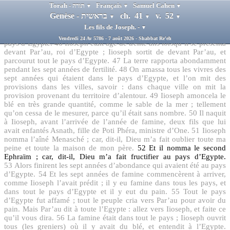
Torah - תורה
Français
Samuel Cahen
▼
▼
▼
44
Par’au dit à Ioseph : je suis Par’au, mais sans toi personne ne
Genèse - בראשית
ch. 41
v. 52
lèvera la main, ni le pied, dans tout le pays d’Egypte.
45
Par’au
▼
▼
▼
appela le nom de Iioseph, Tsaphnath Panéa’h, et lui donna pour
Les fils de Joseph. -
▼
femme Asnath, fille de Poti Phéra, ministre d’One. Iioseph traversa le
Vendredi 24 Av 5786 - 7 août 2026 - Shabbat Re'eh
pays d’Egypte.
46
Iioseph était âgé de trente ans lorsqu’il se présenta
devant Par’au, roi d’Egypte ; Iioseph sortit de devant Par’au, et
parcourut tout le pays d’Egypte.
47
La terre rapporta abondamment
pendant les sept années de fertilité.
48
On amassa tous les vivres des
sept années qui étaient dans le pays d’Egypte, et l’on mit des
provisions dans les villes, savoir : dans chaque ville on mit la
provision provenant du territoire d’alentour.
49
Iioseph amoncela le
blé en très grande quantité, comme le sable de la mer ; tellement
qu’on cessa de le mesurer, parce qu’il était sans nombre.
50
Il naquit
à Iioseph, avant l’arrivée de l’année de famine, deux fils que lui
avait enfantés Asnath, fille de Poti Phéra, ministre d’One.
51
Iioseph
nomma l’aîné Menasché ; car, dit-il, Dieu m’a fait oublier toute ma
peine et toute la maison de mon père.
52
Et il nomma le second
Ephraïm ; car, dit-il, Dieu m’a fait fructifier au pays d’Egypte.
53
Alors finirent les sept années d’abondance qui avaient été au pays
d’Egypte.
54
Et les sept années de famine commencèrent à arriver,
comme Iioseph l’avait prédit ; il y eu famine dans tous les pays, et
dans tout le pays d’Egypte et il y eut du pain.
55
Tout le pays
d’Egypte fut affamé ; tout le peuple cria vers Par’au pour avoir du
pain. Mais Par’au dit à toute l’Egypte : allez vers Iioseph, et faite ce
qu’il vous dira.
56
La famine était dans tout le pays ; Iioseph ouvrit
tous (les greniers) où il y avait du blé, et entendit à l’Egypte.