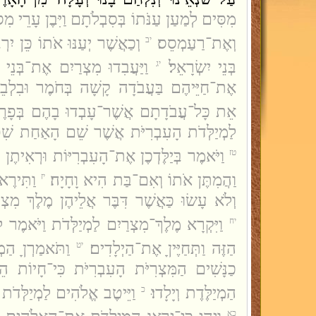
מִסִּים לְמַעַן עַנֹּתוֹ בְּסִבְלֹתָם וַיִּבֶן עָרֵי 
וְאֶת־רַעַמְסֵס׃
וְכַאֲשֶׁר יְעַנּוּ אֹתוֹ כֵּן יִרְב
יב
בְּנֵי יִשְׂרָאֵל׃
וַיַּעֲבִדוּ מִצְרַיִם אֶת־בְּנֵי י
יג
אֶת־חַיֵּיהֶם בַּעֲבֹדָה קָשָׁה בְּחֹמֶר וּבִלְבֵנ
אֵת כָּל־עֲבֹדָתָם אֲשֶׁר־עָבְדוּ בָהֶם בְּפָרֶך
לַמְיַלְּדֹת הָעִבְרִיֹּת אֲשֶׁר שֵׁם הָאַחַת שִׁפְ
וַיֹּאמֶר בְּיַלֶּדְכֶן אֶת־הָעִבְרִיּוֹת וּרְאִית
טז
וַהֲמִתֶּן אֹתוֹ וְאִם־בַּת הִיא וָחָיָה׃
וַתִּירֶ
יז
וְלֹא עָשׂוּ כַּאֲשֶׁר דִּבֶּר אֲלֵיהֶן מֶלֶךְ מִצְרָי
וַיִּקְרָא מֶלֶךְ־מִצְרַיִם לַמְיַלְּדֹת וַיֹּאמֶר 
יח
הַזֶּה וַתְּחַיֶּיןָ אֶת־הַיְלָדִים׃
וַתֹּאמַרְןָ הַמ
יט
כַנָּשִׁים הַמִּצְרִיֹּת הָעִבְרִיֹּת כִּי־חָיוֹת ה
הַמְיַלֶּדֶת וְיָלָדוּ׃
וַיֵּיטֶב אֱלֹהִים לַמְיַלְּדֹת 
כ
כא