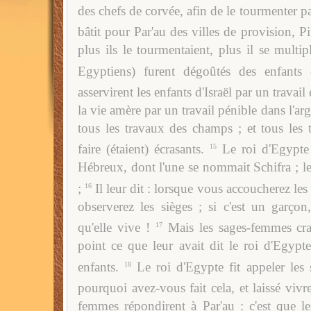
des chefs de corvée, afin de le tourmenter pa
bâtit pour Par'au des villes de provision, 
plus ils le tourmentaient, plus il se multiplia
Egyptiens) furent dégoûtés des enfants d'
asservirent les enfants d'Israël par un travail 
la vie amère par un travail pénible dans l'arg
tous les travaux des champs ; et tous les t
faire (étaient) écrasants.
Le roi d'Egypte
15
Hébreux, dont l'une se nommait Schifra ; le
;
Il leur dit : lorsque vous accoucherez l
16
observerez les sièges ; si c'est un garçon, 
qu'elle vive !
Mais les sages-femmes cra
17
point ce que leur avait dit le roi d'Egypte 
enfants.
Le roi d'Egypte fit appeler les 
18
pourquoi avez-vous fait cela, et laissé vivre
femmes répondirent à Par'au : c'est que 