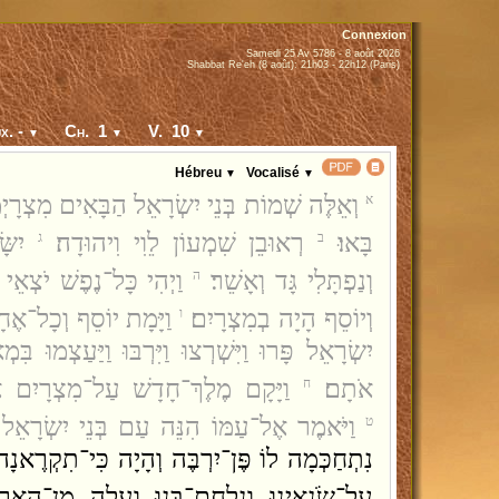
Connexion
Samedi 25 Av 5786 - 8 août 2026
Shabbat Re'eh (8 août): 21h03 - 22h12 (Paris)
x. -
Ch. 1
V. 10
▼
▼
▼
Hébreu
Vocalisé
▼
▼
וְאֵלֶּה שְׁמוֹת בְּנֵי יִשְׂרָאֵל הַבָּאִים מִצְרָ
א
בָּאוּ׃
רְאוּבֵן שִׁמְעוֹן לֵוִי וִיהוּדָה׃
יִשּ
ב
ג
וְנַפְתָּלִי גָּד וְאָשֵׁר׃
וַיְהִי כָּל־נֶפֶשׁ יֹצְאֵי
ה
וְיוֹסֵף הָיָה בְמִצְרָיִם׃
וַיָּמָת יוֹסֵף וְכָל־אֶח
ו
יִשְׂרָאֵל פָּרוּ וַיִּשְׁרְצוּ וַיִּרְבּוּ וַיַּעַצְמוּ 
אֹתָם׃
וַיָּקָם מֶלֶךְ־חָדָשׁ עַל־מִצְרָיִם 
ח
וַיֹּאמֶר אֶל־עַמּוֹ הִנֵּה עַם בְּנֵי יִשְׂרָאֵל ר
ט
נִתְחַכְּמָה לוֹ פֶּן־יִרְבֶּה וְהָיָה כִּי־תִקְרֶאנ
עַל־שֹׂנְאֵינוּ וְנִלְחַם־בָּנוּ וְעָלָה מִן־הָאָרֶ