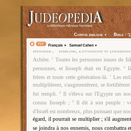
Voici les noms des fils d'Israël, venus 
1
Corpus biblique
▼
étaient venus chacun avec sa famille ;
Re
2
Français
Samuel Cahen
▼
▼
Iehouda ;
Issachar, Zévoulone et Biniamin
3
Achère.
Toutes les personnes issues de Ii
5
personnes, et Iioseph était en Egypte.
I
6
frères et toute cette génération-là.
Les enfa
7
multiplièrent, s'augmentèrent, se fortifièren
fut rempli.
Il s'éleva sur l'Egypte un no
8
connu Iioseph ;
Il dit à son peuple : v
9
d'Israël est nombreux, plus puissant que no
égard, il pourrait se multiplier ; s'il augment
se joindra à nos ennemis, nous combattra e