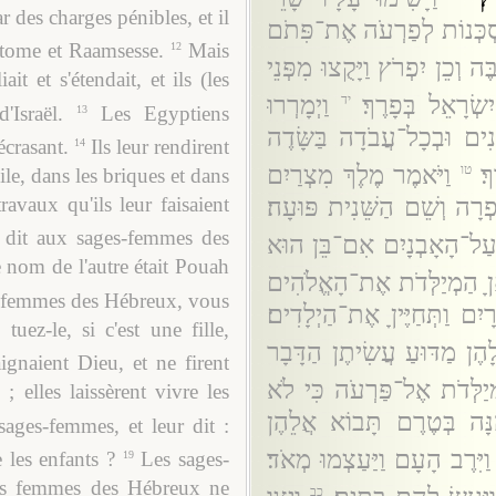
r des charges pénibles, et il
מִסְכְּנוֹת לְפַרְעֹה אֶת־פִּתֹם
Pitome et Raamsesse.
Mais
12
ֶּה וְכֵן יִפְרֹץ וַיָּקֻצוּ מִפְּנֵי
it et s'étendait, et ils (les
ִשְׂרָאֵל בְּפָרֶךְ׃
וַיְמָרְרוּ
יד
Israël.
Les Egyptiens
13
ִים וּבְכָל־עֲבֹדָה בַּשָּׂדֶה
écrasant.
Ils leur rendirent
14
ְ׃
וַיֹּאמֶר מֶלֶךְ מִצְרַיִם
טו
ile, dans les briques et dans
רָה וְשֵׁם הַשֵּׁנִית פּוּעָה׃
ravaux qu'ils leur faisaient
 dit aux sages-femmes des
ֶן עַל־הָאָבְנָיִם אִם־בֵּן הוּא
 nom de l'autre était Pouah
אןָ הַמְיַלְּדֹת אֶת־הָאֱלֹהִים
es femmes des Hébreux, vous
ִם וַתְּחַיֶּיןָ אֶת־הַיְלָדִים׃
tuez-le, si c'est une fille,
לָהֶן מַדּוּעַ עֲשִׂיתֶן הַדָּבָר
ignaient Dieu, et ne firent
ְיַלְּדֹת אֶל־פַּרְעֹה כִּי לֹא
; elles laissèrent vivre les
ֵנָּה בְּטֶרֶם תָּבוֹא אֲלֵהֶן
sages-femmes, et leur dit :
וַיִּרֶב הָעָם וַיַּעַצְמוּ מְאֹד׃
 les enfants ?
Les sages-
19
les femmes des Hébreux ne
כב